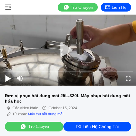
Trò Chuyện
Liên Hệ
Đơn vị phục hồi dung môi 25L-320L Máy phục hồi dung môi
hóa học
Các video khác
October 15, 2024
Từ khóa:
Máy thu hồi dung môi
Trò Chuyện
Liên Hệ Chúng Tôi