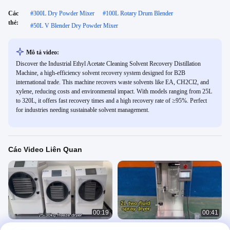
Các
#
300L Dry Powder Mixer
#
100L Rotary Drum Blender
thẻ:
#
50L V Blender Dry Powder Mixer
Mô tả video:
Discover the Industrial Ethyl Acetate Cleaning Solvent Recovery Distillation
Machine, a high-efficiency solvent recovery system designed for B2B
international trade. This machine recovers waste solvents like EA, CH2Cl2, and
xylene, reducing costs and environmental impact. With models ranging from 25L
to 320L, it offers fast recovery times and a high recovery rate of ≥95%. Perfect
for industries needing sustainable solvent management.
Các Video Liên Quan
00:19
00:41
2.5m2 7 Thẻ Nhà ẩm ướt ẩm ướt
Máy sấy xịt 2L Atomizer Coffee Milk