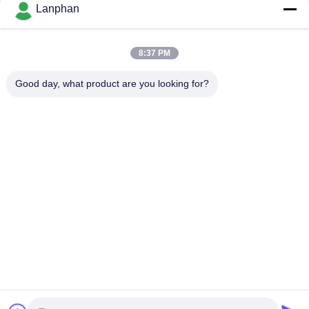
Lanphan
Powder
Máy Sấy Đông Lạnh
Máy Sấy Xịt
September 30, 2024
March 28, 2024
8:37 PM
Good day, what product are you looking for?
00:51
00:26
75L 100L150L Khử trùng phản áp
Máy sấy xịt ly tâm tốc độ cao cho bột
cho thực phẩm đóng chai
sữa trứng cà phê tức thời
Nồi Hấp
Máy Sấy Xịt
May 23, 2024
May 23, 2024
00:22
00:18
Máy làm khô đông lạnh công nghiệp
Hóa chất phòng thí nghiệm Dược
lớn
phẩm Máy sấy khô 5L Máy sấy sữa
cà phê
Máy Sấy Đông Lạnh
Máy Sấy Xịt