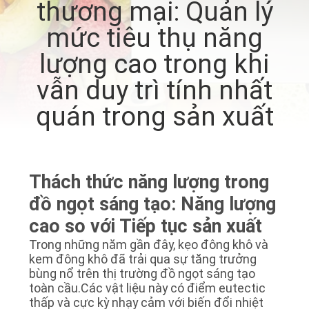
thương mại: Quản lý
TÔI
mức tiêu thụ năng
THAM
lượng cao trong khi
QUAN
vẫn duy trì tính nhất
NHÀ
quán trong sản xuất
MÁY
KIỂM
Thách thức năng lượng trong
SOÁT
đồ ngọt sáng tạo: Năng lượng
CHẤT
cao so với Tiếp tục sản xuất
LƯỢNG
Trong những năm gần đây, kẹo đông khô và
kem đông khô đã trải qua sự tăng trưởng
bùng nổ trên thị trường đồ ngọt sáng tạo
LIÊN
toàn cầu.Các vật liệu này có điểm eutectic
thấp và cực kỳ nhạy cảm với biến đổi nhiệt