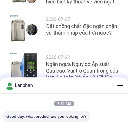
hiểu biết kỹ thuật về việc ngắt
điện ở nhiệt độ cao trong các lò
tự động 200L
2026-07-27
Đặt chồng chất đặc ngăn chặn
sự thâm nhập của hơi nước?
2026-07-22
Ngăn ngừa Nguy cơ Áp suất
Quá cao: Vai trò Quan trọng của
Van An toàn Xả Áp ≥0.17MPa
Chính xác trong Khử trùng Công
Lanphan
nghiệp
Hàng đầu
7:39 AM
Good day, what product are you looking for?
Danh mục phổ biến
Tất cả