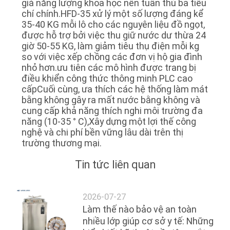
giá năng lượng khoa học nên tuân thủ ba tiêu
chí chính.HFD-35 xử lý một số lượng đáng kể
35-40 KG mỗi lô cho các nguyên liệu đồ ngọt,
được hỗ trợ bởi việc thu giữ nước dư thừa 24
giờ 50-55 KG, làm giảm tiêu thụ điện mỗi kg
so với việc xếp chồng các đơn vị hộ gia đình
nhỏ hơn.ưu tiên các mô hình được trang bị
điều khiển công thức thông minh PLC cao
cấpCuối cùng, ưa thích các hệ thống làm mát
bằng không gây ra mất nước bằng không và
cung cấp khả năng thích nghi môi trường đa
năng (10-35 ° C),Xây dựng một lợi thế công
nghệ và chi phí bền vững lâu dài trên thị
trường thương mại.
Tin tức liên quan
2026-07-27
Làm thế nào bảo vệ an toàn
nhiều lớp giúp cơ sở y tế: Những