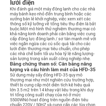
lưới điện
CHÍNH
Khi đánh giá một máy đông lạnh cho các nhà
SÁCH
máy bánh kẹo nhỏ đến trung bình hoặc các
BẢO
xưởng bán lẻ khởi nghiệp, việc xem xét các
thông số kỹ lưỡng về tổng tiêu thụ điện là bắt
MẬT
buộc.Một mô hình thử nghiệm thương mại có
khả năng kinh doanh phải cân bằng việc cung
cấp động lực đông lạnh / sơ tán mạnh mẽ với
việc ngăn ngừa các cú sốc quá tải cho các
lưới điện thương mại tiêu chuẩn, cho phép
các nhà chế biến tối ưu hóa tỷ lệ năng lượng-
sản lượng trong sản xuất công nghiệp nhẹ.
Bằng chứng tham số: Cân bằng năng
lượng và cấu hình làm mát của HFD-35
Sử dụng máy sấy đông HFD-35 quy mô
thương mại như một nghiên cứu trường hợp,
thiết bị cung cấp một diện tích kệ hiệu quả
lớn 3.5 m2 trên 14 khay vật liệu trong khi duy
trì tổng công suất chạy của nó ở mức
5500WNó hoạt động trên nguồn điện tiêu
chuẩn 220V / 50HZ và cung cấp các tùy chọn