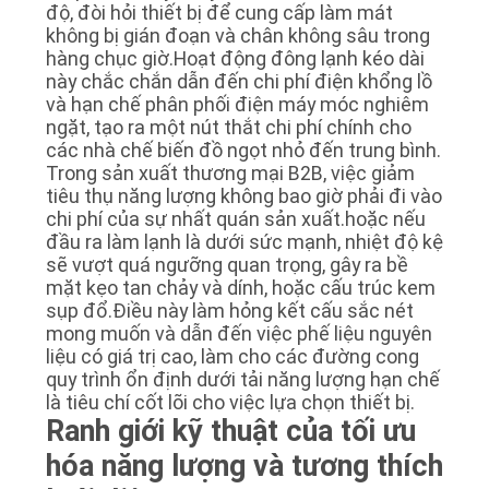
HỆ
độ, đòi hỏi thiết bị để cung cấp làm mát
CHÚNG
không bị gián đoạn và chân không sâu trong
hàng chục giờ.Hoạt động đông lạnh kéo dài
TÔI
này chắc chắn dẫn đến chi phí điện khổng lồ
và hạn chế phân phối điện máy móc nghiêm
ngặt, tạo ra một nút thắt chi phí chính cho
YÊU
các nhà chế biến đồ ngọt nhỏ đến trung bình.
Trong sản xuất thương mại B2B, việc giảm
CẦU
tiêu thụ năng lượng không bao giờ phải đi vào
BÁO
chi phí của sự nhất quán sản xuất.hoặc nếu
đầu ra làm lạnh là dưới sức mạnh, nhiệt độ kệ
GIÁ
sẽ vượt quá ngưỡng quan trọng, gây ra bề
mặt kẹo tan chảy và dính, hoặc cấu trúc kem
sụp đổ.Điều này làm hỏng kết cấu sắc nét
SƠ
mong muốn và dẫn đến việc phế liệu nguyên
liệu có giá trị cao, làm cho các đường cong
ĐỒ
quy trình ổn định dưới tải năng lượng hạn chế
TRANG
là tiêu chí cốt lõi cho việc lựa chọn thiết bị.
Ranh giới kỹ thuật của tối ưu
WEB
hóa năng lượng và tương thích