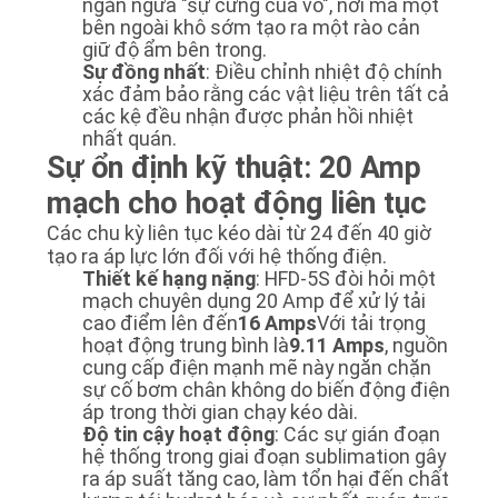
ngăn ngừa "sự cứng của vỏ", nơi mà một
bên ngoài khô sớm tạo ra một rào cản
giữ độ ẩm bên trong.
Sự đồng nhất
: Điều chỉnh nhiệt độ chính
xác đảm bảo rằng các vật liệu trên tất cả
các kệ đều nhận được phản hồi nhiệt
nhất quán.
Sự ổn định kỹ thuật: 20 Amp
mạch cho hoạt động liên tục
Các chu kỳ liên tục kéo dài từ 24 đến 40 giờ
tạo ra áp lực lớn đối với hệ thống điện.
Thiết kế hạng nặng
: HFD-5S đòi hỏi một
mạch chuyên dụng 20 Amp để xử lý tải
cao điểm lên đến
16 Amps
Với tải trọng
hoạt động trung bình là
9.11 Amps
, nguồn
cung cấp điện mạnh mẽ này ngăn chặn
sự cố bơm chân không do biến động điện
áp trong thời gian chạy kéo dài.
Độ tin cậy hoạt động
: Các sự gián đoạn
hệ thống trong giai đoạn sublimation gây
ra áp suất tăng cao, làm tổn hại đến chất