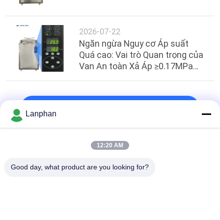
2026-07-22
Ngăn ngừa Nguy cơ Áp suất
Quá cao: Vai trò Quan trọng của
Van An toàn Xả Áp ≥0.17MPa
Chính xác trong Khử trùng Công
nghiệp
Hàng đầu
Lanphan
12:20 AM
Danh mục phổ biến
Tất cả
Good day, what product are you looking for?
các
Máy Sấy Đông Chân 
Máy Phân Loại Màu
Không
Nồi Hấp Tiệt Trùng 
Máy Sấy Phun
Hơi Nước