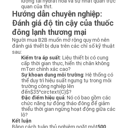
lượng tái hydrat hóa và sự nhất quán trực
quan của thịt.
Hướng dẫn chuyên nghiệp:
Đánh giá độ tin cậy của thuốc
đông lạnh thương mại
Người mua B2B muốn mở rộng quy mô nên
đánh giá thiết bị dựa trên các chỉ số kỹ thuật
sau:
Kiểm tra áp suất
: Liệu thiết bị có cung
cấp thời gian thực, hiển thị chân không
mTorr chính xác cao?
Sự khoan dung môi trường
: Hệ thống có
thể duy trì hiệu suất ngưng tụ trong môi
trường công nghiệp lên
đến
$35^circtext{C}$
?
Đặc điểm hiệu quả
: Nó có bao gồm các
chức năng tự động tháo đông để giảm
thiểu thời gian ngừng hoạt động giữa các
lô?
Kết luận
Bằng cách tuân thủ nghiêm ngặt một
500