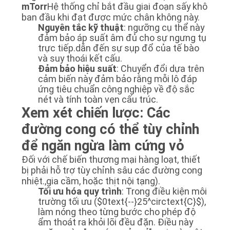
CHÍNH
mTorr
Hệ thống chỉ bắt đầu giai đoạn sấy khô
ban đầu khi đạt được mức chân không này.
SÁCH
Nguyên tắc kỹ thuật
: ngưỡng cụ thể này
đảm bảo áp suất âm đủ cho sự ngưng tụ
BẢO
trực tiếp.dẫn đến sự sụp đổ của tế bào
MẬT
và suy thoái kết cấu.
Đảm bảo hiệu suất
: Chuyển đổi dựa trên
cảm biến này đảm bảo rằng mỗi lô đáp
ứng tiêu chuẩn công nghiệp về độ sắc
nét và tính toàn vẹn cấu trúc.
Xem xét chiến lược: Các
đường cong có thể tùy chỉnh
để ngăn ngừa làm cứng vỏ
Đối với chế biến thương mại hàng loạt, thiết
bị phải hỗ trợ tùy chỉnh sâu các đường cong
nhiệt.,gia cầm, hoặc thịt nội tạng).
Tối ưu hóa quy trình
: Trong điều kiện môi
trường tối ưu (
$0text{--}25^circtext{C}$
),
làm nóng theo từng bước cho phép độ
ẩm thoát ra khỏi lõi đều đặn. Điều này