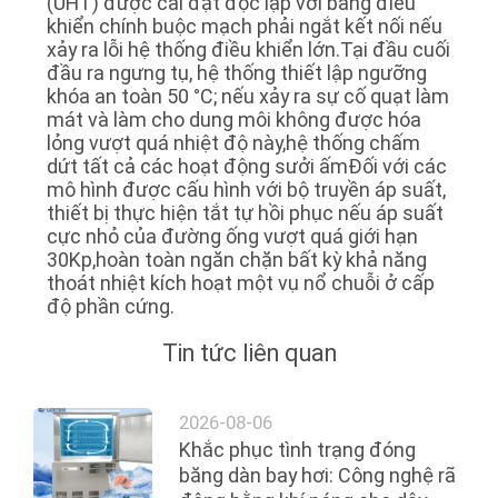
(UHT) được cài đặt độc lập với bảng điều
khiển chính buộc mạch phải ngắt kết nối nếu
xảy ra lỗi hệ thống điều khiển lớn.Tại đầu cuối
đầu ra ngưng tụ, hệ thống thiết lập ngưỡng
khóa an toàn 50 °C; nếu xảy ra sự cố quạt làm
mát và làm cho dung môi không được hóa
lỏng vượt quá nhiệt độ này,hệ thống chấm
dứt tất cả các hoạt động sưởi ấmĐối với các
mô hình được cấu hình với bộ truyền áp suất,
thiết bị thực hiện tắt tự hồi phục nếu áp suất
cực nhỏ của đường ống vượt quá giới hạn
30Kp,hoàn toàn ngăn chặn bất kỳ khả năng
thoát nhiệt kích hoạt một vụ nổ chuỗi ở cấp
độ phần cứng.
Tin tức liên quan
2026-08-06
Khắc phục tình trạng đóng
băng dàn bay hơi: Công nghệ rã