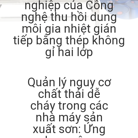
nghiệp của Công
TÔI
nghệ thu hồi dung
THAM
môi gia nhiệt gián
QUAN
tiếp bằng thép không
NHÀ
gỉ hai lớp
MÁY
KIỂM
Quản lý nguy cơ
SOÁT
chất thải dễ
CHẤT
cháy trong các
LƯỢNG
nhà máy sản
xuất sơn: Ứng
LIÊN