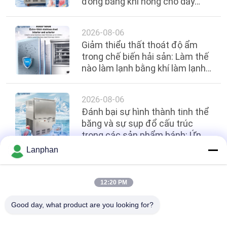
đông bằng khí nóng cho dây
chuyền thực phẩm ăn liền
2026-08-06
Giảm thiểu thất thoát độ ẩm
trong chế biến hải sản: Làm thế
nào làm lạnh bằng khí làm lạnh
nhanh giữ được chất lượng
2026-08-06
Đánh bại sự hình thành tinh thể
băng và sự sụp đổ cấu trúc
trong các sản phẩm bánh: Ứng
dụng tủ đông lạnh bùng nổ -45
Lanphan
°C trong bếp trung tâm
Hàng đầu
12:20 PM
Good day, what product are you looking for?
Danh mục phổ biến
Tất cả