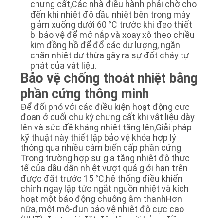
chưng cất,Các nhà điều hành phải chờ cho
đến khi nhiệt độ dầu nhiệt bên trong máy
giảm xuống dưới 60 °C trước khi đeo thiết
bị bảo vệ để mở nắp và xoay xô theo chiều
kim đồng hồ để đổ các dư lượng, ngăn
chặn nhiệt dư thừa gây ra sự đốt cháy tự
phát của vật liệu.
Bảo vệ chống thoát nhiệt bằng
phần cứng thông minh
Để đối phó với các điều kiện hoạt động cực
đoan ở cuối chu kỳ chưng cất khi vật liệu dày
lên và sức đề kháng nhiệt tăng lên,Giải pháp
kỹ thuật này thiết lập bảo vệ khóa hợp lý
thông qua nhiều cảm biến cấp phần cứng:
Trong trường hợp sự gia tăng nhiệt độ thực
tế của dầu dẫn nhiệt vượt quá giới hạn trên
được đặt trước 15 °C,hệ thống điều khiển
chính ngay lập tức ngắt nguồn nhiệt và kích
hoạt một báo động chuông âm thanhHơn
nữa, một mô-đun bảo vệ nhiệt độ cực cao