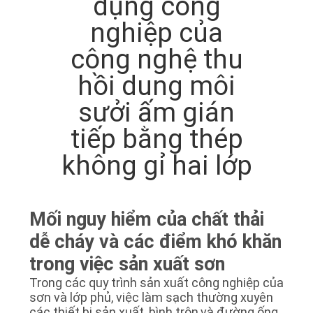
HỆ
dụng công
CHÚNG
nghiệp của
TÔI
công nghệ thu
hồi dung môi
YÊU
sưởi ấm gián
CẦU
tiếp bằng thép
BÁO
không gỉ hai lớp
GIÁ
SƠ
Mối nguy hiểm của chất thải
ĐỒ
dễ cháy và các điểm khó khăn
TRANG
trong việc sản xuất sơn
WEB
Trong các quy trình sản xuất công nghiệp của
sơn và lớp phủ, việc làm sạch thường xuyên
các thiết bị sản xuất, bình trộn,và đường ống