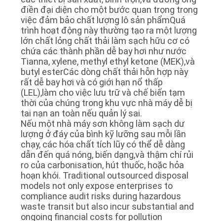
CHÍNH
điền đại diện cho một bước quan trọng trong
việc đảm bảo chất lượng lô sản phẩmQuá
SÁCH
trình hoạt động này thường tạo ra một lượng
BẢO
lớn chất lỏng chất thải làm sạch hữu cơ có
chứa các thành phần dễ bay hơi như nước
MẬT
Tianna, xylene, methyl ethyl ketone (MEK),và
butyl esterCác dòng chất thải hỗn hợp này
rất dễ bay hơi và có giới hạn nổ thấp
(LEL),làm cho việc lưu trữ và chế biến tạm
thời của chúng trong khu vực nhà máy dễ bị
tai nạn an toàn nếu quản lý sai.
Nếu một nhà máy sơn không làm sạch dư
lượng ở đáy của bình kỹ lưỡng sau mỗi lần
chạy, các hóa chất tích lũy có thể dễ dàng
dẫn đến quá nóng, biến dạng,và thậm chí rủi
ro của carbonisation, hút thuốc, hoặc hỏa
hoạn khói. Traditional outsourced disposal
models not only expose enterprises to
compliance audit risks during hazardous
waste transit but also incur substantial and
ongoing financial costs for pollution