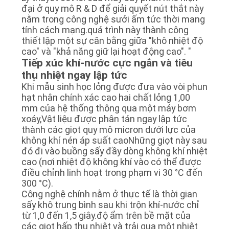
CHÍNH
đại ở quy mô R & D để giải quyết nút thắt này
nằm trong công nghệ sưởi ấm tức thời mang
SÁCH
tính cách mạng.quá trình này thành công
BẢO
thiết lập một sự cân bằng giữa "khô nhiệt độ
cao" và "khả năng giữ lại hoạt động cao". "
MẬT
Tiếp xúc khí-nước cực ngắn và tiêu
thụ nhiệt ngay lập tức
Khi mẫu sinh học lỏng được đưa vào vòi phun
hạt nhân chính xác cao hai chất lỏng 1,00
mm của hệ thống thông qua một máy bơm
xoáy,Vật liệu được phân tán ngay lập tức
thành các giọt quy mô micron dưới lực của
không khí nén áp suất caoNhững giọt này sau
đó đi vào buồng sấy đầy dòng không khí nhiệt
cao (nơi nhiệt độ không khí vào có thể được
điều chỉnh linh hoạt trong phạm vi 30 °C đến
300 °C).
Công nghệ chính nằm ở thực tế là thời gian
sấy khô trung bình sau khi trộn khí-nước chỉ
từ 1,0 đến 1,5 giây.độ ẩm trên bề mặt của
các giọt hấp thụ nhiệt và trải qua một nhiệt