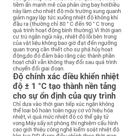
tiềm ẩn mạnh mẽ của phản ứng bay hơiĐiều
này làm cho nhiệt độ môi trường xung quanh
giảm ngay lập tức xuống nhiệt độ không khí
đầu ra (thường chỉ 80 ° C đến 90 ° C trong
quá trình hoạt động bình thường).Vì thời gian
cư trú ngắn ngủi này., nhiệt độ lõi bên trong
của vật liệu không bao giờ đạt đến ngưỡng
quan trọng cần thiết cho sự phá hủy hoạt
động,do đó đảm bảo rằng các thành phần
hoạt chất vẫn không thay đổi sau quá trình
chuyển đổi giai đoạn.
Độ chính xác điều khiển nhiệt
độ ± 1 °C tạo thành nền tảng
cho sự ổn định của quy trình
Chỉ dựa vào thời gian tiếp xúc ngắn không
thể loại bỏ hoàn toàn nguy cơ vô hiệu hóa
nhiệt, vì quá mức nhiệt độ có thể gây tử
vong.Máy sấy xịt phòng thí nghiệm cấu hình
cao giới thiệu công nghệ kiểm soát nhiệt độ
liên tục PID được điều chỉnh theo thời gian