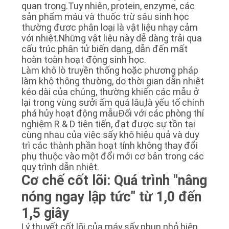
HỆ
quan trọng.Tuy nhiên, protein, enzyme, các
CHÚNG
sản phẩm máu và thuốc trừ sâu sinh học
thường được phân loại là vật liệu nhạy cảm
TÔI
với nhiệt.Những vật liệu này dễ dàng trải qua
cấu trúc phân tử biến dạng, dẫn đến mất
hoàn toàn hoạt động sinh học.
YÊU
Làm khô lò truyền thống hoặc phương pháp
làm khô thông thường, do thời gian dẫn nhiệt
CẦU
kéo dài của chúng, thường khiến các mẫu ở
BÁO
lại trong vùng sưởi ấm quá lâu,là yếu tố chính
phá hủy hoạt động mẫuĐối với các phòng thí
GIÁ
nghiệm R & D tiên tiến, đạt được sự tồn tại
cùng nhau của việc sấy khô hiệu quả và duy
trì các thành phần hoạt tính không thay đổi
SƠ
phụ thuộc vào một đổi mới cơ bản trong các
quy trình dẫn nhiệt.
ĐỒ
Cơ chế cốt lõi: Quá trình "nâng
TRANG
nóng ngay lập tức" từ 1,0 đến
WEB
1,5 giây
Lý thuyết cốt lõi của máy sấy phun nhỏ hiện