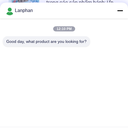
trong các sản phẩm bánh: Ứng
dụng tủ đông lạnh bùng nổ -45
Lanphan
°C trong bếp trung tâm
Hàng đầu
12:10 PM
Good day, what product are you looking for?
Danh mục phổ biến
Tất cả
các
Máy Sấy Đông Chân 
Máy Phân Loại Màu
Không
Nồi Hấp Tiệt Trùng 
Máy Sấy Phun
Hơi Nước
Máy Thu Hồi Dung 
Máy Ép Viên
Môi
Lò Phản Ứng Thủy 
Máy Sấy Đông Lạnh 
Tinh Trong Phòng 
Phòng Thí Nghiệm