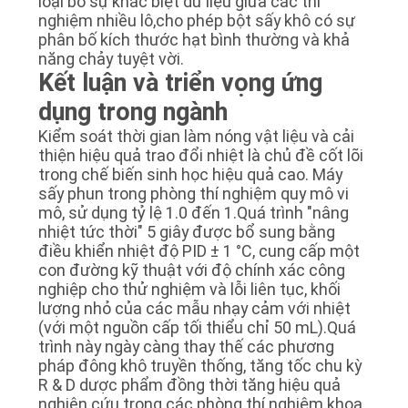
loại bỏ sự khác biệt dữ liệu giữa các thí
nghiệm nhiều lô,cho phép bột sấy khô có sự
phân bố kích thước hạt bình thường và khả
năng chảy tuyệt vời.
Kết luận và triển vọng ứng
dụng trong ngành
Kiểm soát thời gian làm nóng vật liệu và cải
thiện hiệu quả trao đổi nhiệt là chủ đề cốt lõi
trong chế biến sinh học hiệu quả cao. Máy
sấy phun trong phòng thí nghiệm quy mô vi
mô, sử dụng tỷ lệ 1.0 đến 1.Quá trình "nâng
nhiệt tức thời" 5 giây được bổ sung bằng
điều khiển nhiệt độ PID ± 1 °C, cung cấp một
con đường kỹ thuật với độ chính xác công
nghiệp cho thử nghiệm và lỗi liên tục, khối
lượng nhỏ của các mẫu nhạy cảm với nhiệt
(với một nguồn cấp tối thiểu chỉ 50 mL).Quá
trình này ngày càng thay thế các phương
pháp đông khô truyền thống, tăng tốc chu kỳ
R & D dược phẩm đồng thời tăng hiệu quả
nghiên cứu trong các phòng thí nghiệm khoa