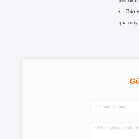
này đảm 
Bảo v
qua máy 
Gử