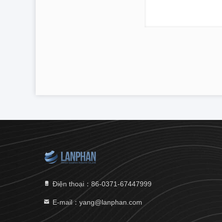
Điện thoại：86-0371-67447999
E-mail：yang@lanphan.com