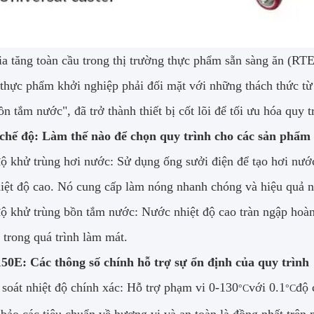
ia tăng toàn cầu trong thị trường thực phẩm sẵn sàng ăn (RT
 thực phẩm khởi nghiệp phải đối mặt với những thách thức từ
n tắm nước", đã trở thành thiết bị cốt lõi để tối ưu hóa quy t
 chế độ: Làm thế nào để chọn quy trình cho các sản phẩ
ộ khử trùng hơi nước: Sử dụng ống sưởi điện để tạo hơi nướ
iệt độ cao. Nó cung cấp làm nóng nhanh chóng và hiệu quả n
ộ khử trùng bồn tắm nước: Nước nhiệt độ cao tràn ngập hoàn
 trong quá trình làm mát.
0E: Các thông số chính hỗ trợ sự ổn định của quy trình
soát nhiệt độ chính xác: Hỗ trợ phạm vi 0-130
với 0.1
độ 
°C
°C