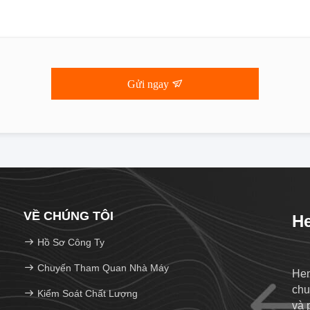
Gửi ngay
VỀ CHÚNG TÔI
He
Hồ Sơ Công Ty
Chuyến Tham Quan Nhà Máy
Hen
chu
Kiểm Soát Chất Lượng
và 