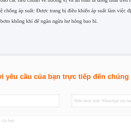
bảo các tiêu chuẩn về hương vị và an toàn là đồng nhất trên 
ệ chống áp suất: Được trang bị điều khiển áp suất làm việc 
bơm không khí để ngăn ngừa hư hỏng bao bì.
i yêu cầu của bạn trực tiếp đến chúng 