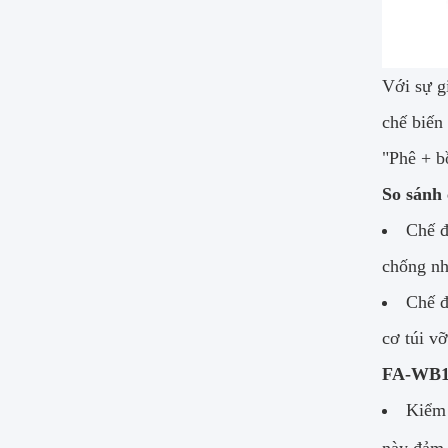
Với sự g
chế biến
"Phê + bồ
So sánh
Chế đ
chống nh
Chế đ
cơ túi vỡ
FA-WB15
Kiểm 