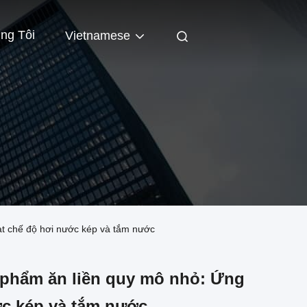
ng Tôi
Vietnamese
oạt chế độ hơi nước kép và tắm nước
c phẩm ăn liền quy mô nhỏ: Ứng
ớc kép và tắm nước