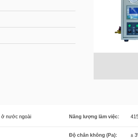
a ở nước ngoài
Năng lượng làm việc:
415
Độ chân không (Pa):
± 