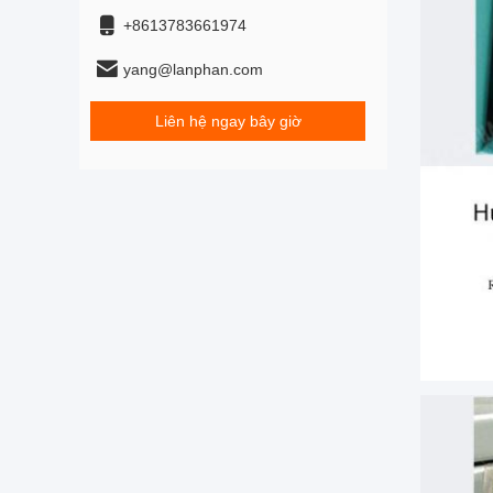
+8613783661974
yang@lanphan.com
Liên hệ ngay bây giờ