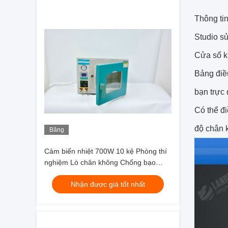
Thông tin
Studio s
Cửa sổ kí
Bảng điều
bạn trực
Có thể đ
độ chân 
Băng
hình
Cảm biến nhiệt 700W 10 kệ Phòng thí
nghiệm Lò chân không Chống bạo
động
Nhận được giá tốt nhất