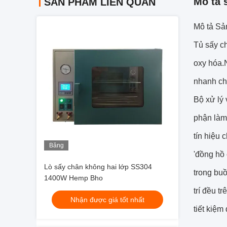
Mô tả 
SẢN PHẨM LIÊN QUAN
Mô tả Sả
Tủ sấy c
oxy hóa.
nhanh ch
Bộ xử lý 
phận làm 
tín hiệu 
Băng
'đồng hồ 
hình
Lò sấy chân không hai lớp SS304
trong buồ
1400W Hemp Bho
trí đều t
Nhận được giá tốt nhất
tiết kiệm