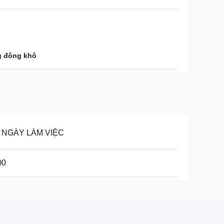
g đông khô
8 NGÀY LÀM VIỆC
00