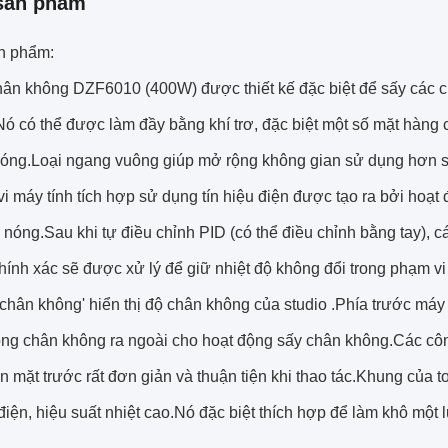
sản phẩm
n phẩm:
hân không DZF6010 (400W) được thiết kế đặc biệt để sấy các ch
Nó có thể được làm đầy bằng khí trơ, đặc biệt một số mặt hàng
óng.Loại ngang vuông giúp mở rộng không gian sử dụng hơn so v
vi máy tính tích hợp sử dụng tín hiệu điện được tạo ra bởi hoạt đ
nóng.Sau khi tự điều chỉnh PID (có thể điều chỉnh bằng tay), c
chính xác sẽ được xử lý để giữ nhiệt độ không đổi trong phạm vi
chân không' hiển thị độ chân không của studio .Phía trước máy c
ng chân không ra ngoài cho hoạt động sấy chân không.Các công 
rên mặt trước rất đơn giản và thuận tiện khi thao tác.Khung của
 điện, hiệu suất nhiệt cao.Nó đặc biệt thích hợp để làm khô mộ