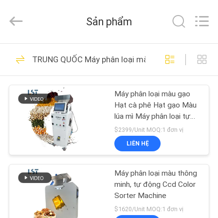
-
2026
Henan
Sản phẩm
Lanphan
Industry
Co.,Ltd.
All
TRANG
Rights
199
Reserved.
TRUNG QUỐC Máy phân loại màu
CHỦ
Máy sấy đông chân
không
Máy phân loại màu gạo
CÁC
Hạt cà phê Hạt gạo Màu
SẢN
lúa mì Máy phân loại tự
động
PHẨM
$2399/Unit MOQ:1 đơn vị
LIÊN HỆ
24
VIDEO
Máy phân loại màu thông
Máy phân loại màu
minh, tự động Ccd Color
VỀ
Sorter Machine
CHÚNG
$1620/Unit MOQ:1 đơn vị