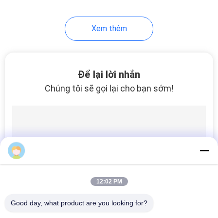
47
Xem thêm
thiết bị chưng cất
đường ngắn
Để lại lời nhắn
Chúng tôi sẽ gọi lại cho bạn sớm!
22
Thiết bị chưng cất
phim lau
12:02 PM
Good day, what product are you looking for?