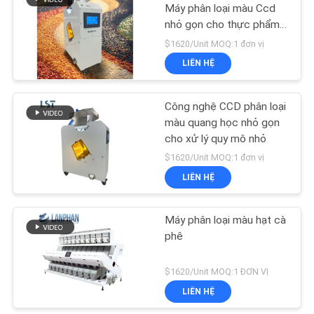
CHÍNH
Máy phân loại màu Ccd
nhỏ gọn cho thực phẩm
SÁCH
40
và ngũ cốc
$1620/Unit MOQ:1 đơn vị
BẢO
lò phản ứng thủy
LIÊN HỆ
MẬT
tinh trong phòng thí
Công nghệ CCD phân loại
nghiệm
màu quang học nhỏ gọn
cho xử lý quy mô nhỏ
$1620/Unit MOQ:1 đơn vị
LIÊN HỆ
26
Máy sấy đông lạnh
Máy phân loại màu hạt cà
phê
phòng thí nghiệm
$1620/Unit MOQ:1 ĐƠN VỊ
LIÊN HỆ