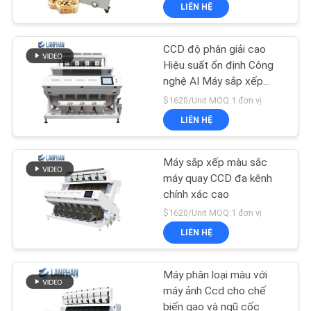
LIÊN HỆ
TÔI
CCD độ phân giải cao
THAM
80
Hiệu suất ổn định Công
QUAN
nghệ AI Máy sắp xếp
Máy sấy phun
màu quang học
NHÀ
$1620/Unit MOQ:1 đơn vị
LIÊN HỆ
MÁY
Máy sắp xếp màu sắc
KIỂM
máy quay CCD đa kênh
SOÁT
chính xác cao
82
$1620/Unit MOQ:1 đơn vị
CHẤT
Nồi hấp tiệt trùng
LIÊN HỆ
LƯỢNG
hơi nước
Máy phân loại màu với
LIÊN
máy ảnh Ccd cho chế
biến gạo và ngũ cốc