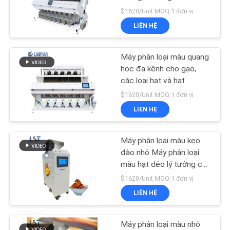
HỆ
$1620/Unit MOQ:1 đơn vị
CHÚNG
LIÊN HỆ
TÔI
34
Máy phân loại màu quang
Máy ép viên
YÊU
học đa kênh cho gạo,
các loại hạt và hạt
CẦU
$1620/Unit MOQ:1 đơn vị
BÁO
LIÊN HỆ
GIÁ
Máy phân loại màu kẹo
10
SƠ
đào nhỏ Máy phân loại
Máy thu hồi dung
màu hạt dẻo lý tưởng cho
ĐỒ
chế biến thực phẩm quy
$1620/Unit MOQ:1 đơn vị
môi
TRANG
mô nhỏ
LIÊN HỆ
WEB
Máy phân loại màu nhỏ