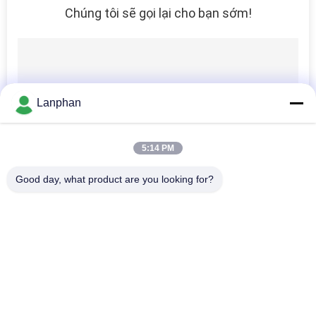
Chúng tôi sẽ gọi lại cho bạn sớm!
Lanphan
5:14 PM
Good day, what product are you looking for?
Danh mục phổ biến
Tất cả
các
Máy Sấy Đông Chân 
Máy Phân Loại Màu
Không
Nồi Hấp Tiệt Trùng 
Máy Sấy Phun
Hơi Nước