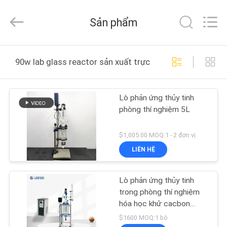
-
2025
Henan
Sản phẩm
Lanphan
Industry
Co.,Ltd.
All
TRANG
Rights
Reserved.
90w lab glass reactor sản xuất trực tuyến
CHỦ
Lò phản ứng thủy tinh
CÁC
phòng thí nghiệm 5L
SẢN
PHẨM
$1,005.00 MOQ:1 - 2 đơn vị
LIÊN HỆ
VIDEO
Lò phản ứng thủy tinh
trong phòng thí nghiệm
VỀ
hóa học khử cacbon
bằng chống nổ
CHÚNG
$1600 MOQ:1 bộ