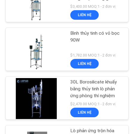
HỆ
ba pha
$3,400.00 MOQ:1 - 2 đơn vị
CHÚNG
LIÊN HỆ
TÔI
Bình thủy tinh có vỏ bọc
YÊU
90W
CẦU
$1,782.00 MOQ:1 - 2 đơn vị
BÁO
LIÊN HỆ
GIÁ
30L Borosilicate khuấy
SƠ
bằng thủy tinh lò phản
ứng phòng thí nghiệm
ĐỒ
$2,470.00 MOQ:1 - 2 đơn vị
TRANG
LIÊN HỆ
WEB
Lò phản ứng trộn hóa