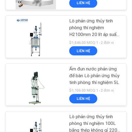
LIÊN HỆ
TÔI
Lò phản ứng thủy tinh
THAM
phòng thí nghiệm
QUAN
H2100mm 20 lít áp suất
cao
NHÀ
$1,846.00 MOQ:1 - 2 đơn vị
LIÊN HỆ
MÁY
Ấm đun nước phản ứng
KIỂM
để bàn Lò phản ứng thủy
SOÁT
tinh phòng thí nghiệm 5L
$1,106.00 MOQ:1 - 2 đơn vị
CHẤT
LIÊN HỆ
LƯỢNG
Lò phản ứng thủy tinh
LIÊN
phòng thí nghiệm 100L
bằng thép không gỉ 220V