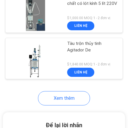
CHÍNH
chất có lót kính 5 lít 220V
SÁCH
$1,000.00 MOQ:1 - 2 đơn vị
BẢO
LIÊN HỆ
MẬT
Tàu trộn thủy tinh
Agitador De
$1,840.00 MOQ:1 - 2 đơn vị
LIÊN HỆ
Xem thêm
Để lại lời nhắn