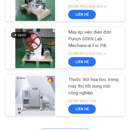
HỆ
phút
$3288 MOQ:Một đơn vị
CHÚNG
LIÊN HỆ
TÔI
Máy ép viên điện đơn
YÊU
Punch 50KN Lab
Mechanical For Pill
CẦU
16mm
$3288 MOQ:Một đơn vị
BÁO
LIÊN HỆ
GIÁ
Thuốc thử hóa học trong
SƠ
máy thu hồi dung môi
công nghiệp
ĐỒ
$8300 MOQ:1 bộ
TRANG
LIÊN HỆ
WEB