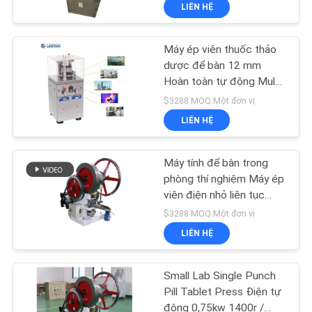
LIÊN HỆ
TÔI
Máy ép viên thuốc thảo
THAM
dược để bàn 12 mm
QUAN
Hoàn toàn tự động Multi
Punch Rotary 1.5KW
NHÀ
$3288 MOQ:Một đơn vị
LIÊN HỆ
MÁY
Máy tính để bàn trong
KIỂM
phòng thí nghiệm Máy ép
SOÁT
viên điện nhỏ liên tục
một viên thuốc
$3288 MOQ:Một đơn vị
CHẤT
LIÊN HỆ
LƯỢNG
Small Lab Single Punch
LIÊN
Pill Tablet Press Điện tự
động 0,75kw 1400r /