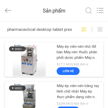
-
2025
Henan
Sản phẩm
Lanphan
Industry
Co.,Ltd.
All
TRANG
Rights
Reserved.
pharmaceutical desktop tablet press machine sản xuất 
CHỦ
Máy ép viên nén nhỏ để
CÁC
bàn Máy nén thuốc phân
SẢN
phối dược phẩm Máy nén
thủy lực
PHẨM
$2711 MOQ:Một đơn vị
LIÊN HỆ
VIDEO
Máy ép viên nén bằng tay
hình chữ nhật Máy ép
VỀ
thực phẩm dạng viên nén
Đa mục đích
CHÚNG
$3288 MOQ:Một đơn vị