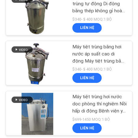
CHÍNH
trùng tự động Di động
bằng thép không gỉ hoàn
SÁCH
toàn bằng điện Hiển thị
$340-＄400 MOQ:1 BỘ
BẢO
kỹ thuật số điện
LIÊN HỆ
MẬT
Máy tiệt trùng bằng hơi
nước áp suất cao di
động Máy tiệt trùng bằng
hơi nước
$340-＄400 MOQ:1 BỘ
LIÊN HỆ
Máy tiệt trùng hơi nước
dọc phòng thí nghiệm Nồi
hấp di động Bệnh viện y
tế
$699-1450 MOQ:1 BỘ
LIÊN HỆ