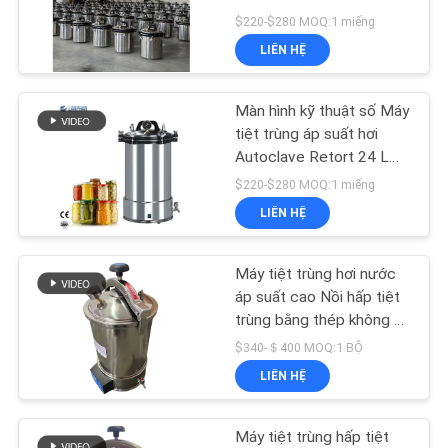
HỆ
$220-$280 MOQ:1 miếng
CHÚNG
LIÊN HỆ
TÔI
Màn hình kỹ thuật số Máy
YÊU
tiệt trùng áp suất hơi
Autoclave Retort 24 L
CẦU
Đối với Thực phẩm Đóng
$220-$280 MOQ:1 miếng
BÁO
hộp
LIÊN HỆ
GIÁ
Máy tiệt trùng hơi nước
SƠ
áp suất cao Nồi hấp tiệt
trùng bằng thép không gỉ
ĐỒ
y tế 18L Tự động di
$340-＄400 MOQ:1 BỘ
TRANG
động
LIÊN HỆ
WEB
Máy tiệt trùng hấp tiệt