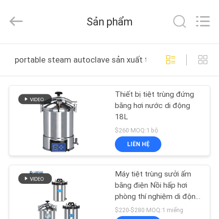
-
2025
Henan
Sản phẩm
Lanphan
Industry
Co.,Ltd.
All
TRANG
Rights
Reserved.
portable steam autoclave sản xuất trực tuyến
CHỦ
Thiết bị tiệt trùng đứng
CÁC
bằng hơi nước di động
SẢN
18L
PHẨM
$260 MOQ:1 bộ
LIÊN HỆ
VIDEO
Máy tiệt trùng sưởi ấm
bằng điện Nồi hấp hơi
VỀ
phòng thí nghiệm di động
0,16 Mpa
CHÚNG
$220-$280 MOQ:1 miếng