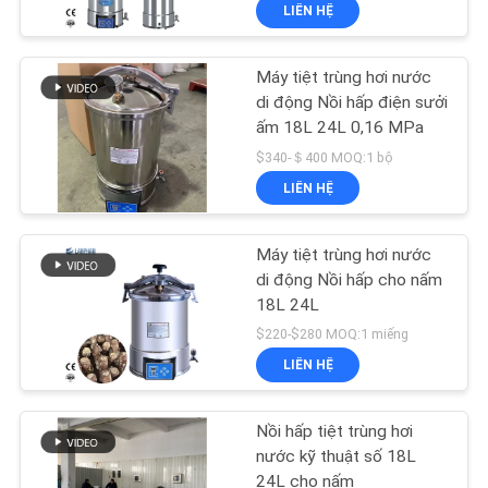
LIÊN HỆ
TÔI
Máy tiệt trùng hơi nước
THAM
di động Nồi hấp điện sưởi
QUAN
ấm 18L 24L 0,16 MPa
NHÀ
$340-＄400 MOQ:1 bộ
LIÊN HỆ
MÁY
Máy tiệt trùng hơi nước
KIỂM
di động Nồi hấp cho nấm
SOÁT
18L 24L
$220-$280 MOQ:1 miếng
CHẤT
LIÊN HỆ
LƯỢNG
Nồi hấp tiệt trùng hơi
LIÊN
nước kỹ thuật số 18L
24L cho nấm