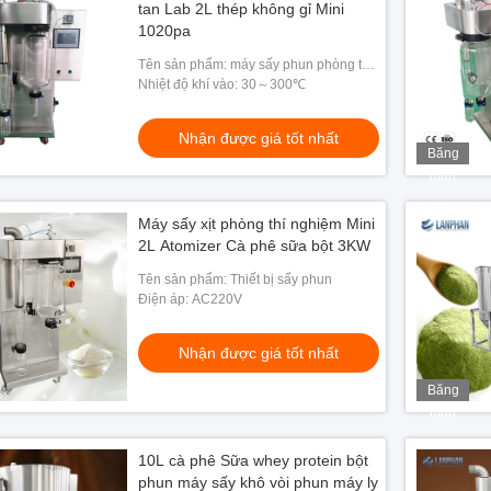
tan Lab 2L thép không gỉ Mini
1020pa
Tên sản phẩm: máy sấy phun phòng thí
nghiệm 2l
Nhiệt độ khí vào: 30～300℃
Nhận được giá tốt nhất
Băng
hình
Máy sấy xịt phòng thí nghiệm Mini
2L Atomizer Cà phê sữa bột 3KW
Tên sản phẩm: Thiết bị sấy phun
Điện áp: AC220V
Nhận được giá tốt nhất
Băng
hình
10L cà phê Sữa whey protein bột
phun máy sấy khô vòi phun máy ly