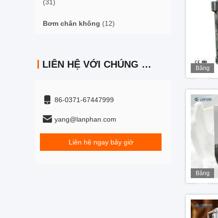
(31)
Bơm chân không
(12)
LIÊN HỆ VỚI CHÚNG TÔI
Băng
hình
86-0371-67447999
yang@lanphan.com
Liên hệ ngay bây giờ
Băng
hình