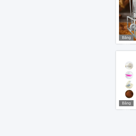
Băng
hình
Băng
hình