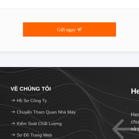
Gửi ngay
VỀ CHÚNG TÔI
He
Hồ Sơ Công Ty
Chuyến Tham Quan Nhà Máy
Hen
chu
Kiểm Soát Chất Lượng
và 
Sơ Đồ Trang Web