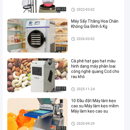
Thiết bị bay hơi quay trong ph
00:23
2022-03-02
òng thí nghiệm
Máy Sấy Thăng Hoa Chân
Không Gia Đình 6 Kg
Máy sấy đông chân không
2026-03-02
00:27
Cà phê hạt gạo hạt màu
hình dạng máy phân loại
công nghệ quang Ccd cho
rau khô
Máy phân loại màu
00:19
2025-11-24
10 Đầu đặt Máy làm kẹo
cao su Máy làm kẹo mềm
Máy làm kẹo cao su
Máy sấy đông chân không
2025-09-29
00:15