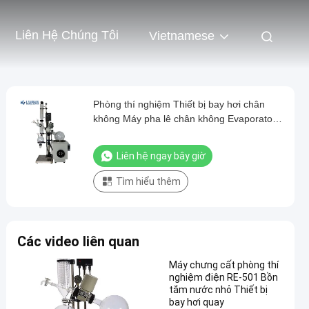
Liên Hệ Chúng Tôi
Vietnamese
Phòng thí nghiệm Thiết bị bay hơi chân
không Máy pha lê chân không Evaporatore
CBD Distillar
Liên hệ ngay bây giờ
Tìm hiểu thêm
Các video liên quan
Máy chưng cất phòng thí
nghiệm điện RE-501 Bồn
tắm nước nhỏ Thiết bị
bay hơi quay