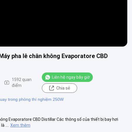
 Máy pha lê chân không Evaporatore CBD
Liên hệ ngay bây giờ
1592 quan
điểm
Chia sẻ
 quay trong phòng thí nghiệm 250W
ông Evaporatore CBD Distillar Các thông số của thiết bị bay hơi
 ....
Xem thêm