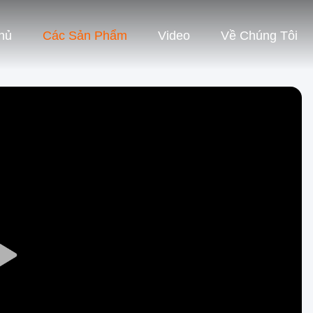
hủ
Các Sản Phẩm
Video
Về Chúng Tôi
Play
Video