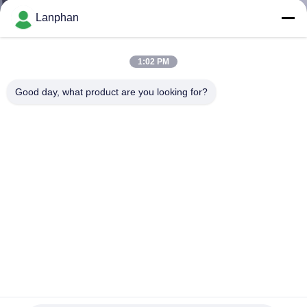
TÔI
Lanphan
THAM
1:02 PM
QUAN
Good day, what product are you looking for?
NHÀ
MÁY
KIỂM
SOÁT
CHẤT
LƯỢNG
LIÊN
5M2 18 khay Máy sấy đông chân không thương mại