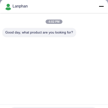
TÔI
Lanphan
THAM
4:02 PM
QUAN
Good day, what product are you looking for?
NHÀ
MÁY
KIỂM
SOÁT
CHẤT
LƯỢNG
LIÊN
Thiết bị bay hơi quay trong phòng thí nghiệm
2025-03-20