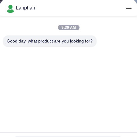
TÔI
Lanphan
THAM
9:39 AM
QUAN
Good day, what product are you looking for?
NHÀ
MÁY
KIỂM
SOÁT
CHẤT
LƯỢNG
LIÊN
8 khay Máy sấy ốp lạnh Máy sấy ốp ốp ốp ốp ốp ốp ốp ốp ốp
Máy sấy đông chân không
2024-03-28