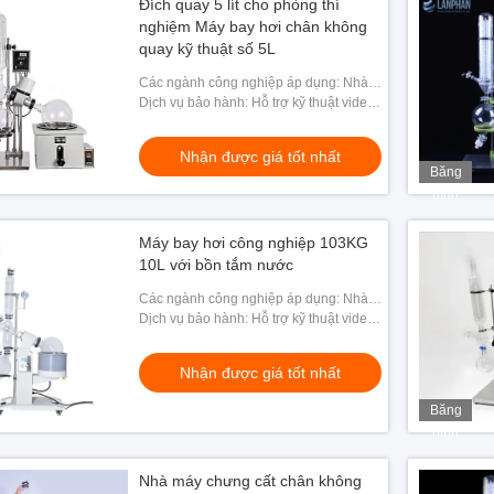
Đích quay 5 lít cho phòng thí
nghiệm Máy bay hơi chân không
quay kỹ thuật số 5L
Các ngành công nghiệp áp dụng: Nhà
máy sản xuất, Sử dụng gia đình, Bán lẻ,
Dịch vụ bảo hành: Hỗ trợ kỹ thuật video,
Năng lượng & Khai thác
Hỗ trợ trực tuyến
Nhận được giá tốt nhất
Băng
hình
Máy bay hơi công nghiệp 103KG
10L với bồn tắm nước
Các ngành công nghiệp áp dụng: Nhà
máy sản xuất, Cửa hàng sửa chữa máy
Dịch vụ bảo hành: Hỗ trợ kỹ thuật video,
móc, Nhà máy thực phẩm & đồ uống, Đồ
Hỗ trợ trực tuyến
gia dụng
Nhận được giá tốt nhất
Băng
hình
Nhà máy chưng cất chân không