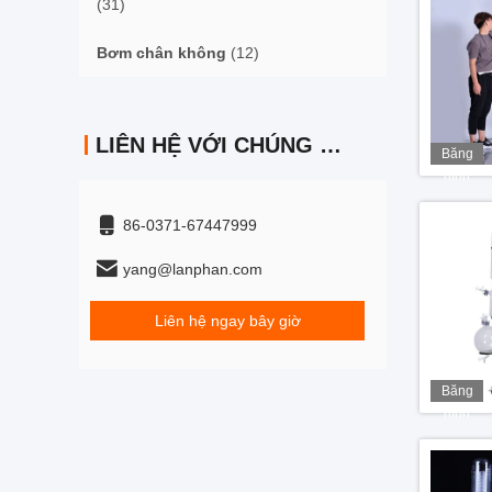
(31)
Bơm chân không
(12)
LIÊN HỆ VỚI CHÚNG TÔI
Băng
hình
86-0371-67447999
yang@lanphan.com
Liên hệ ngay bây giờ
Băng
hình