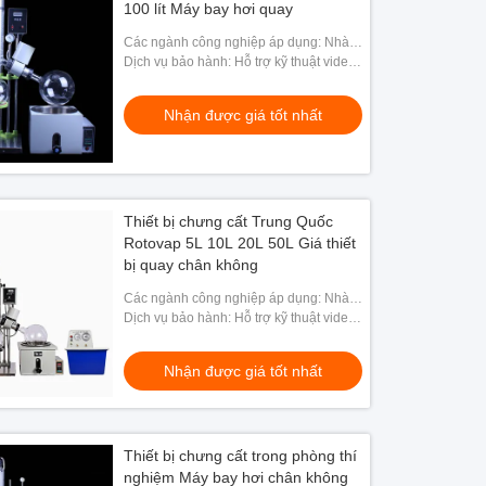
100 lít Máy bay hơi quay
Các ngành công nghiệp áp dụng: Nhà
máy sản xuất, Nhà máy thực phẩm & đồ
Dịch vụ bảo hành: Hỗ trợ kỹ thuật video,
uống, Sử dụng gia đình, Năng lượng &
Hỗ trợ trực tuyến
Khai thác
Nhận được giá tốt nhất
Thiết bị chưng cất Trung Quốc
Rotovap 5L 10L 20L 50L Giá thiết
bị quay chân không
Các ngành công nghiệp áp dụng: Nhà
máy Sản xuất, Nhà máy Thực phẩm &
Dịch vụ bảo hành: Hỗ trợ kỹ thuật video,
Đồ uống, Năng lượng & Khai thác, Cửa
Hỗ trợ trực tuyến
hàng Thực phẩm &a
Nhận được giá tốt nhất
Thiết bị chưng cất trong phòng thí
nghiệm Máy bay hơi chân không