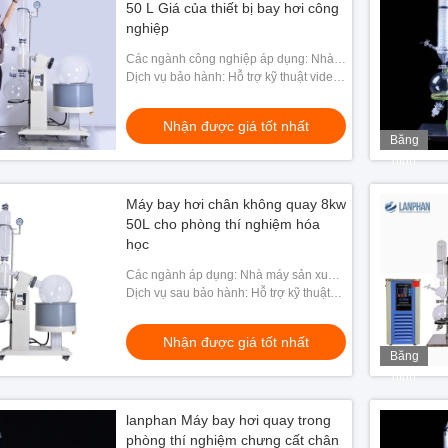
50 L Giá của thiết bị bay hơi công
nghiệp
Các ngành công nghiệp áp dụng: Nhà
máy sản xuất, nhà máy thực phẩm và đồ
Dịch vụ bảo hành: Hỗ trợ kỹ thuật video,
uống
Hỗ trợ trực tuyến
Nhận được giá tốt nhất
Băng
hình
Máy bay hơi chân không quay 8kw
50L cho phòng thí nghiệm hóa
học
Các ngành áp dụng: Nhà máy sản xuất,
Cửa hàng sửa chữa máy móc, Nhà máy
Dịch vụ sau bảo hành: Hỗ trợ kỹ thuật
thực phẩm & đồ uống, Đồ gia dụng,
video, Hỗ trợ trực tuyến
Năng lượn
Nhận được giá tốt nhất
Băng
hình
lanphan Máy bay hơi quay trong
phòng thí nghiệm chưng cất chân