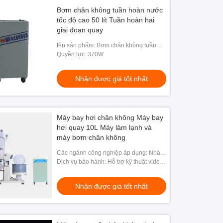
Bơm chân không tuần hoàn nước
tốc độ cao 50 lít Tuần hoàn hai
giai đoạn quay
tên sản phẩm: Bơm chân không tuần
hoàn nước
Quyền lực: 370W
Nhận được giá tốt nhất
Máy bay hơi chân không Máy bay
hơi quay 10L Máy làm lạnh và
máy bơm chân không
Các ngành công nghiệp áp dụng: Nhà
máy sản xuất, Cửa hàng sửa chữa máy
Dịch vụ bảo hành: Hỗ trợ kỹ thuật video,
móc, Sử dụng gia đình, Năng lượng &
Hỗ trợ trực tuyến
Khai thác mỏ
Nhận được giá tốt nhất