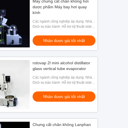
Máy chưng cất chân không hơi
dược phẩm Máy bay hơi quay
kính
Các ngành công nghiệp áp dụng: Nhà
máy sản xuất, Cửa hàng sửa chữa máy
Dịch vụ bảo hành: Hỗ trợ kỹ thuật video,
móc, Nhà máy thực phẩm & đồ uống,
Hỗ trợ trực tuyến
Bán lẻ, Cửa hàng thực
Nhận được giá tốt nhất
rotovap 2l mini alcohol distillator
glass vertical tube evaporator
Các ngành công nghiệp áp dụng: Nhà
máy sản xuất, Cửa hàng sửa chữa máy
Dịch vụ bảo hành: Hỗ trợ kỹ thuật video,
móc, trang trại, SỬ DỤNG TRONG NHÀ,
Hỗ trợ trực tuyến
Bán lẻ, Năng lượng &
Nhận được giá tốt nhất
Chưng cất chân không Lanphan