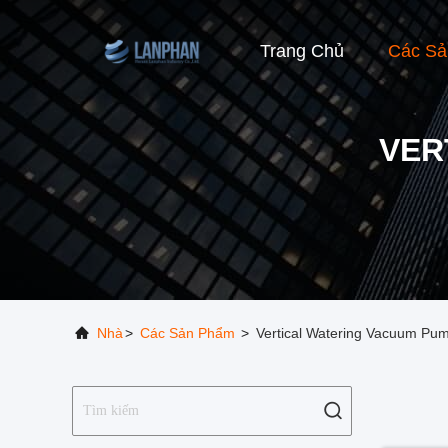
Trang Chủ
Các S
VER
Nhà
>
Các Sản Phẩm
>
Vertical Watering Vacuum Pum