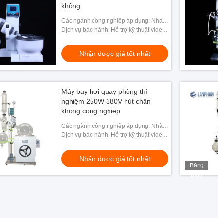
không
Các ngành công nghiệp áp dụng: Nhà
máy sản xuất, Cửa hàng sửa chữa máy
Dịch vụ bảo hành: Hỗ trợ kỹ thuật video,
móc, Năng lượng & Khai thác
Hỗ trợ trực tuyến
Nhận được giá tốt nhất
Máy bay hơi quay phòng thí
nghiệm 250W 380V hút chân
không công nghiệp
Các ngành công nghiệp áp dụng: Nhà
máy sản xuất, Cửa hàng sửa chữa máy
Dịch vụ bảo hành: Hỗ trợ kỹ thuật video,
móc, Năng lượng & Khai thác
Hỗ trợ trực tuyến
Nhận được giá tốt nhất
Băng
hình