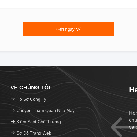
Gửi ngay
VỀ CHÚNG TÔI
He
Hồ Sơ Công Ty
Chuyến Tham Quan Nhà Máy
Hen
chu
Kiểm Soát Chất Lượng
và 
Sơ Đồ Trang Web