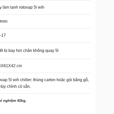
 làm lạnh rotovap 5l wih
0mm
-17
ết bị bay hơi chân không quay 5l
4X61X42 cm
ovap 5l wih chiller: thùng carton hoặc gói bằng gỗ,
 tùy chỉnh có sẵn.
,
hí nghiệm 42kg