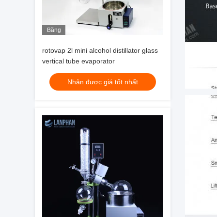
Băng
hình
rotovap 2l mini alcohol distillator glass
vertical tube evaporator
Nhận được giá tốt nhất