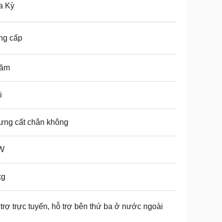
a Kỳ
ng cấp
năm
i
ưng cất chân không
W
kg
trợ trực tuyến, hỗ trợ bên thứ ba ở nước ngoài