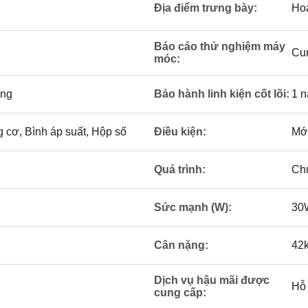
Địa điểm trưng bày:
Ho
Báo cáo thử nghiệm máy
Cu
móc:
ờng
Bảo hành linh kiện cốt lõi:
1 
 cơ, Bình áp suất, Hộp số
Điều kiện:
Mớ
Quá trình:
Ch
Sức mạnh (W):
30
Cân nặng:
42
Dịch vụ hậu mãi được
Hỗ 
cung cấp: