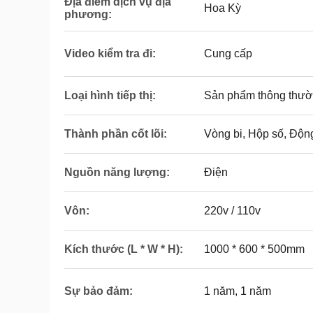
Địa điểm dịch vụ địa
Hoa Kỳ
phương:
Video kiểm tra đi:
Cung cấp
Loại hình tiếp thị:
Sản phẩm thông thư
Thành phần cốt lõi:
Vòng bi, Hộp số, Động
Nguồn năng lượng:
Điện
Vôn:
220v / 110v
Kích thước (L * W * H):
1000 * 600 * 500mm
Sự bảo đảm:
1 năm, 1 năm