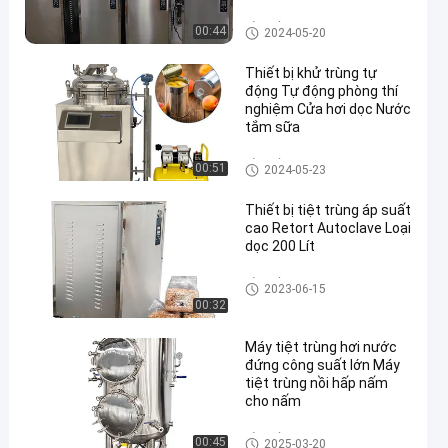
Nồi hấp tiệt trùng hơi nước
00:44
2024-05-20
Thiết bị khử trùng tự
động Tự động phòng thí
nghiệm Cửa hơi dọc Nước
tắm sữa
Nồi hấp tiệt trùng hơi nước
00:51
2024-05-23
Thiết bị tiệt trùng áp suất
cao Retort Autoclave Loại
dọc 200 Lít
Nồi hấp tiệt trùng hơi nước
2023-06-15
00:32
Máy tiệt trùng hơi nước
đứng công suất lớn Máy
tiệt trùng nồi hấp nấm
cho nấm
Nồi hấp tiệt trùng hơi nước
00:45
2025-03-20