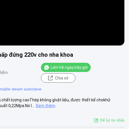
 hấp đứng 220v cho nha khoa
Liên hệ ngay bây giờ
điểm
Chia sẻ
rtable steam autoclave
 chất lượng caoThép không gỉvật liệu, được thiết kế chokhử
ất 0,22Mpa.Nó l...
Xem thêm
Để lại tin nhắn