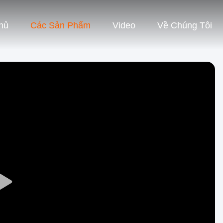
hủ
Các Sản Phẩm
Video
Về Chúng Tôi
Play
Video