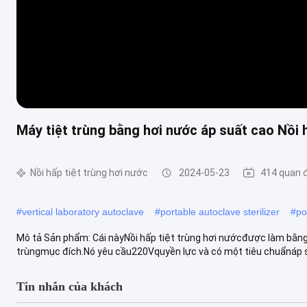
Máy tiệt trùng bằng hơi nước áp suất cao Nồi
Nồi hấp tiệt trùng hơi nước
2024-05-23
414 quan 
#
vertical laboratory autoclave
#
portable autoclave sterilizer
#
po
Mô tả Sản phẩm: Cái nàyNồi hấp tiệt trùng hơi nướcđược làm bằng
trùngmục đích.Nó yêu cầu220Vquyền lực và có một tiêu chuẩnáp su
Tin nhắn của khách