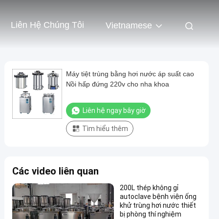
Liên Hệ Chúng Tôi
Vietnamese
Máy tiệt trùng bằng hơi nước áp suất cao
Nồi hấp đứng 220v cho nha khoa
Liên hệ ngay bây giờ
Tìm hiểu thêm
Các video liên quan
200L thép không gỉ
autoclave bệnh viện ống
khử trùng hơi nước thiết
bị phòng thí nghiệm