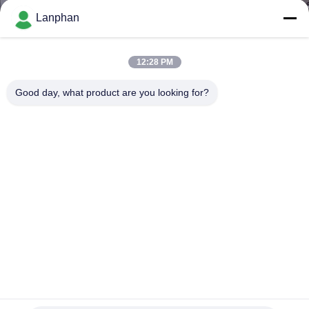
TÔI
Lanphan
THAM
12:28 PM
QUAN
Good day, what product are you looking for?
NHÀ
MÁY
KIỂM
SOÁT
CHẤT
LƯỢNG
Rotary Table Press Pill Making Machine Calcium Tablet
LIÊN
Maker Máy nén